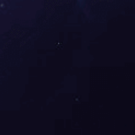
竞争能力和核心价值的产业，本着“真诚务实，执着不懈，团队