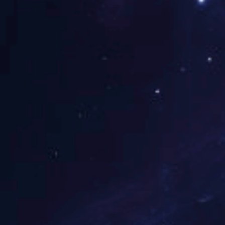
华体会官方端网站登录入口
/
我们的承诺
关于我们
我们的承诺
公司展览
工厂
我们的承诺
我们是一家专业的塑料制袋机制造商。
5
多年经验
我们是一家专业塑料制袋机生产厂家 我们的目标是为市场和
虽然市场，应用，客户是不同的，但本公司有一个独一无二的理
度给出专业合理的报价。 对于客户的任何新产品，我们都将非
量完成。
我们花时间和精力来解决每一个问题，不管是你可能碰到的多