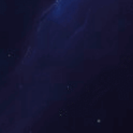
存，以品质求发展”的企业宗旨，视质量为生命，铸造一个具核心
，同谋发展，共铸辉煌。