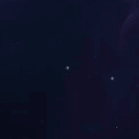
程度/ 准时交货率
300+
人数/ 员工规模
130+