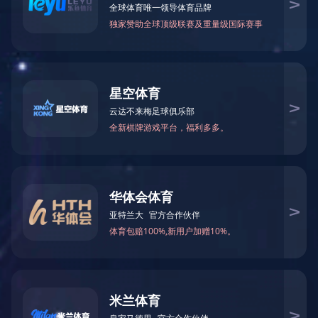
卫生纸袋制袋机系列
热切边封制袋机系列
连卷袋制袋机系列
热切底封制袋机系列
新闻中心
公司新闻
行业新闻
联系我们
产品搜索
语言
English
简体中文
分享