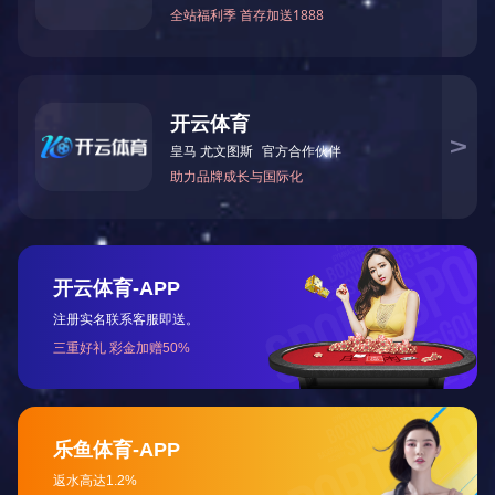
工厂
常见问题
产品中心
重包装制袋机系列
方底袋制袋机系列
穿绳垃圾袋机系列
热封冷切制袋机系列
三折袋制袋机系列
卫生纸袋制袋机系列
热切边封制袋机系列
连卷袋制袋机系列
热切底封制袋机系列
新闻中心
公司新闻
行业新闻
联系我们
产品中心