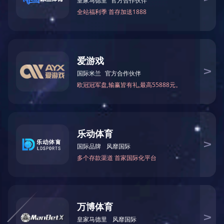
退出菜单
语言
English
简体中文
华体会官方端网站登录入口
关于我们
我们的承诺