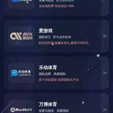
退出菜单
语言
English
简体中文
华体会官方端网站登录入口
关于我们
我们的承诺