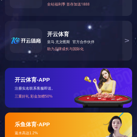
工厂
常见问题
产品中心
重包装制袋机系列
方底袋制袋机系列
穿绳垃圾袋机系列
热封冷切制袋机系列
三折袋制袋机系列
卫生纸袋制袋机系列
热切边封制袋机系列
连卷袋制袋机系列
热切底封制袋机系列
新闻中心
公司新闻
行业新闻
联系我们
产品中心