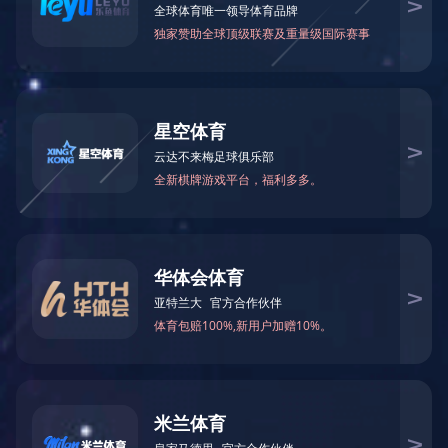
卫生纸袋制袋机系列
热切边封制袋机系列
连卷袋制袋机系列
热切底封制袋机系列
新闻中心
公司新闻
行业新闻
联系我们
产品搜索
语言
English
简体中文
分享