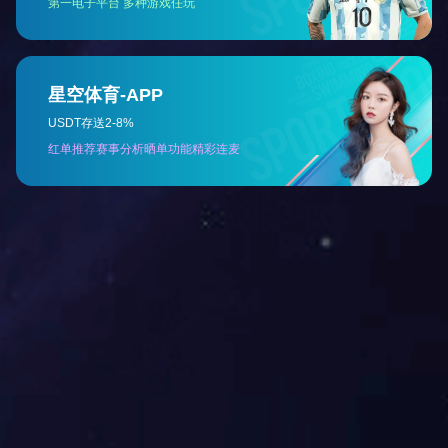
・电眼跟踪彩印薄膜色标，图文位置更准确。
・电脑设定制袋长度和速度。废品更少，操作更简单。
・具有送料，封切，计数，出料，报讯等自动化功能。
・采用飞刀结构，代替上下刀结构。
分享：
联系表
联系我们
正鑫是塑料制袋机的专业制造商
留言
姓名*
邮箱*
电话