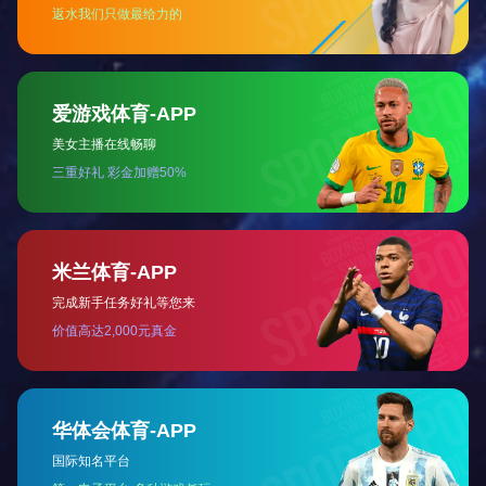
华体会官方端网站登录入口
/
产品中心
/
热封冷切制袋机系列
/
双层冷切（飞刀）制袋机
重包装制袋机系列
方底袋制袋机系列
穿绳垃圾袋机系列
热封冷切制袋机系列
三折袋制袋机系列
卫生纸袋制袋机系列
热切边封制袋机系列
连卷袋制袋机系列
热切底封制袋机系列
双层冷切（飞刀）制袋机
・该类机型适宜加工各档HDPE、LDPE等本色或彩色塑料薄
膜超宽平口袋。
・采用电脑控制伺服电机结构。