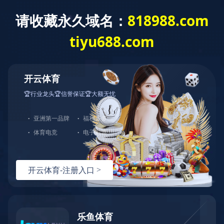
网页菜单
华体会官方端网站登录入口
关于我们
我们的承诺
工厂
常见问题
产品中心
重包装制袋机系列
方底袋制袋机系列
穿绳垃圾袋机系列
热封冷切制袋机系列
三折袋制袋机系列